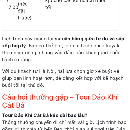
/
kịp cho các kế hoạch buổi
(nếu
17:00
tối.
đặt
trước)
Lịch trình này mang lại
sự cân bằng giữa tự do và sắp
xếp hợp lý
. Bạn có thể bơi, leo núi hoặc chèo kayak
theo nhịp riêng, nhưng vẫn đảm bảo khung giờ khởi
hành rõ ràng.
Với du khách từ Hà Nội, hai lựa chọn giờ xe buýt về
giúp bạn linh hoạt hơn, dễ dàng kết hợp với kế hoạch
buổi tối tại thủ đô.
Câu hỏi thường gặp – Tour Đảo Khỉ
Cát Bà
Tour Đảo Khỉ Cát Bà kéo dài bao lâu?
Thông thường chuyến đi chỉ mất vài giờ. Lịch trình bao
gồm: đi thuyền từ bến Bèo, thời gian vui chơi trên Đảo