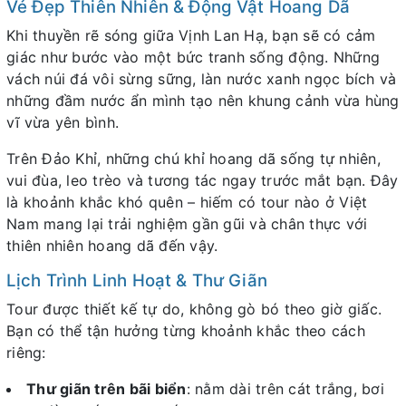
Vẻ Đẹp Thiên Nhiên & Động Vật Hoang Dã
Khi thuyền rẽ sóng giữa Vịnh Lan Hạ, bạn sẽ có cảm
giác như bước vào một bức tranh sống động. Những
vách núi đá vôi sừng sững, làn nước xanh ngọc bích và
những đầm nước ẩn mình tạo nên khung cảnh vừa hùng
vĩ vừa yên bình.
Trên Đảo Khỉ, những chú khỉ hoang dã sống tự nhiên,
vui đùa, leo trèo và tương tác ngay trước mắt bạn. Đây
là khoảnh khắc khó quên – hiếm có tour nào ở Việt
Nam mang lại trải nghiệm gần gũi và chân thực với
thiên nhiên hoang dã đến vậy.
Lịch Trình Linh Hoạt & Thư Giãn
Tour được thiết kế tự do, không gò bó theo giờ giấc.
Bạn có thể tận hưởng từng khoảnh khắc theo cách
riêng:
Thư giãn trên bãi biển
: nằm dài trên cát trắng, bơi