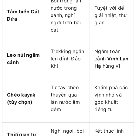
Bơi trong làn
nước trong
Tuyệt vời để
Tắm biển Cát
xanh, nghỉ
giải nhiệt, thư
Dứa
ngơi trên bãi
giãn
cát
Trekking ngắn
Ngắm toàn
Leo núi ngắm
lên đỉnh Đảo
cảnh
Vịnh Lan
cảnh
Khỉ
Hạ
hùng vĩ
Tự tay chèo
Khám phá các
Chèo kayak
thuyền qua
vịnh nhỏ và
(tùy chọn)
làn nước êm
góc khuất
đềm
riêng tư
Nghỉ ngơi, bơi
Kết thúc linh
Thời gian tự