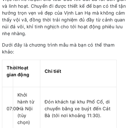
và linh hoạt. Chuyến đi được thiết kế để bạn có thể tận
hưởng trọn vẹn vẻ đẹp của Vịnh Lan Hạ mà không cảm
thấy vội vã, đồng thời trải nghiệm đủ đầy từ cảnh quan
núi đá vôi, khỉ tinh nghịch cho tới hoạt động phiêu lưu
nhẹ nhàng.
Dưới đây là chương trình mẫu mà bạn có thể tham
khảo:
Thời
Hoạt
Chi tiết
gian
động
Khởi
hành từ
Đón khách tại khu Phố Cổ, di
07:00
Hà Nội
chuyển bằng xe buýt đến Cát
(tùy
Bà (tới nơi khoảng 11:30).
chọn)