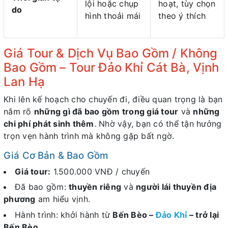
lội hoặc chụp
hoạt, tùy chọn
do
hình thoải mái
theo ý thích
Giá Tour & Dịch Vụ Bao Gồm / Không
Bao Gồm – Tour Đảo Khỉ Cát Bà, Vịnh
Lan Hạ
Khi lên kế hoạch cho chuyến đi, điều quan trọng là bạn
nắm rõ
những gì đã bao gồm trong giá tour
và
những
chi phí phát sinh thêm
. Nhờ vậy, bạn có thể tận hưởng
trọn vẹn hành trình mà không gặp bất ngờ.
Giá Cơ Bản & Bao Gồm
Giá tour:
1.500.000 VNĐ / chuyến
Đã bao gồm:
thuyền riêng
và
người lái thuyền địa
phương
am hiểu vịnh.
Hành trình: khởi hành từ
Bến Bèo –
Đảo Khỉ
– trở lại
Bến Bèo
.