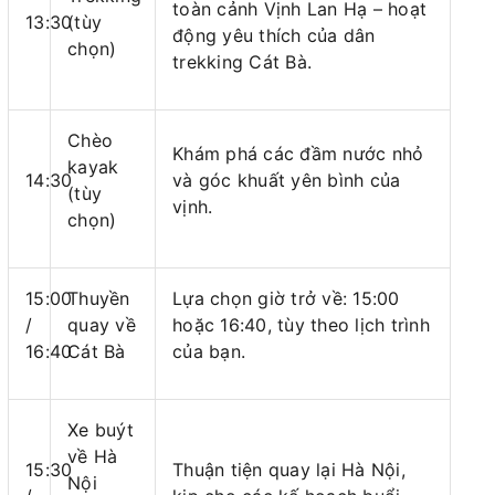
toàn cảnh Vịnh Lan Hạ – hoạt
13:30
(tùy
động yêu thích của dân
chọn)
trekking Cát Bà.
Chèo
Khám phá các đầm nước nhỏ
kayak
14:30
và góc khuất yên bình của
(tùy
vịnh.
chọn)
15:00
Thuyền
Lựa chọn giờ trở về: 15:00
/
quay về
hoặc 16:40, tùy theo lịch trình
16:40
Cát Bà
của bạn.
Xe buýt
về Hà
15:30
Thuận tiện quay lại Hà Nội,
Nội