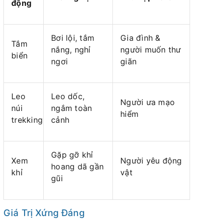
động
Bơi lội, tắm
Gia đình &
Tắm
nắng, nghỉ
người muốn thư
biển
ngơi
giãn
Leo
Leo dốc,
Người ưa mạo
núi
ngắm toàn
hiểm
trekking
cảnh
Gặp gỡ khỉ
Xem
Người yêu động
hoang dã gần
khỉ
vật
gũi
Giá Trị Xứng Đáng