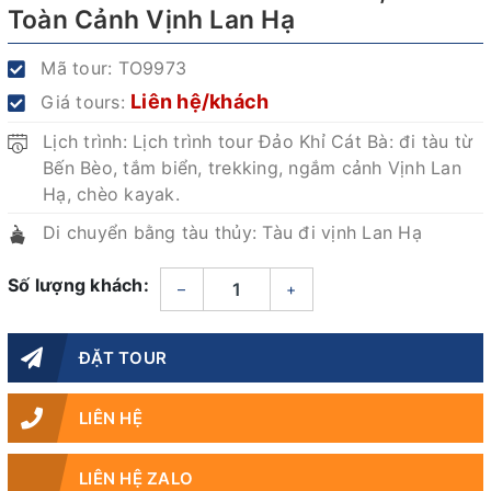
Toàn Cảnh Vịnh Lan Hạ
Mã tour:
TO9973
Liên hệ/khách
Giá tours:
Lịch trình: Lịch trình tour Đảo Khỉ Cát Bà: đi tàu từ
Bến Bèo, tắm biển, trekking, ngắm cảnh Vịnh Lan
Hạ, chèo kayak.
Di chuyển bằng tàu thủy: Tàu đi vịnh Lan Hạ
Số lượng khách:
–
+
ĐẶT TOUR
LIÊN HỆ
LIÊN HỆ ZALO