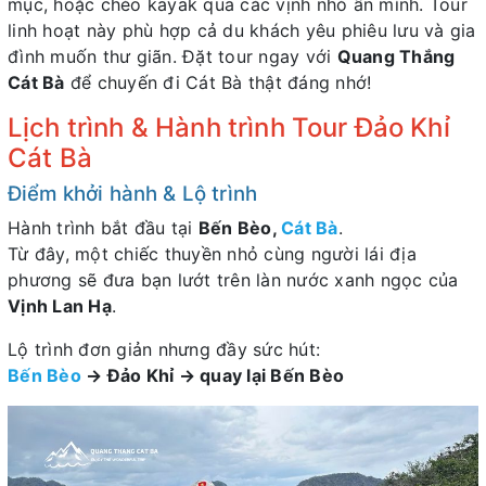
mục, hoặc chèo kayak qua các vịnh nhỏ ẩn mình. Tour
linh hoạt này phù hợp cả du khách yêu phiêu lưu và gia
đình muốn thư giãn. Đặt tour ngay với
Quang Thắng
Cát Bà
để chuyến đi Cát Bà thật đáng nhớ!
Lịch trình & Hành trình Tour Đảo Khỉ
Cát Bà
Điểm khởi hành & Lộ trình
Hành trình bắt đầu tại
Bến Bèo,
Cát Bà
.
Từ đây, một chiếc thuyền nhỏ cùng người lái địa
phương sẽ đưa bạn lướt trên làn nước xanh ngọc của
Vịnh Lan Hạ
.
Lộ trình đơn giản nhưng đầy sức hút:
Bến Bèo
→ Đảo Khỉ → quay lại Bến Bèo