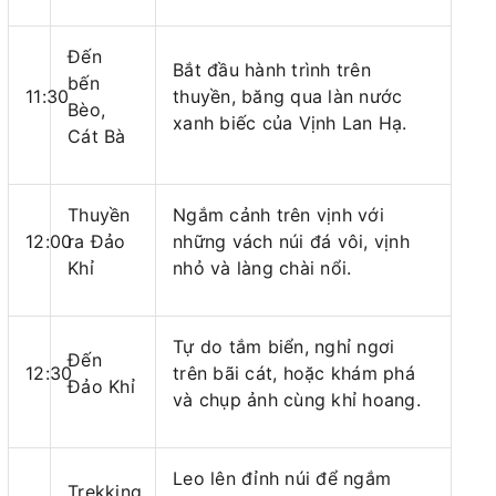
Đến
Bắt đầu hành trình trên
bến
11:30
thuyền, băng qua làn nước
Bèo,
xanh biếc của Vịnh Lan Hạ.
Cát Bà
Thuyền
Ngắm cảnh trên vịnh với
12:00
ra Đảo
những vách núi đá vôi, vịnh
Khỉ
nhỏ và làng chài nổi.
Tự do tắm biển, nghỉ ngơi
Đến
12:30
trên bãi cát, hoặc khám phá
Đảo Khỉ
và chụp ảnh cùng khỉ hoang.
Leo lên đỉnh núi để ngắm
Trekking