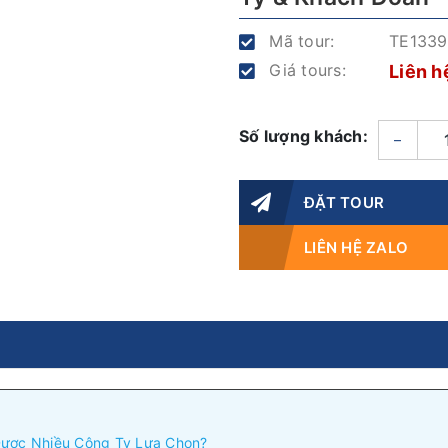
Mã tour:
TE1339
Giá tours:
Liên h
Số lượng khách:
–
ĐẶT TOUR
LIÊN HỆ ZALO
 Được Nhiều Công Ty Lựa Chọn?