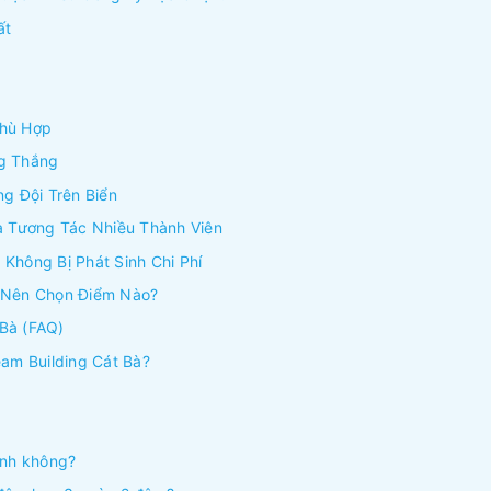
ất
Phù Hợp
ng Thắng
ng Đội Trên Biển
Và Tương Tác Nhiều Thành Viên
Không Bị Phát Sinh Chi Phí
: Nên Chọn Điểm Nào?
Bà (FAQ)
eam Building Cát Bà?
ình không?