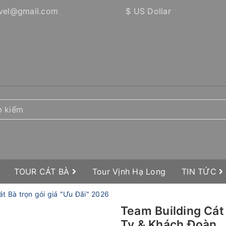
vel@gmail.com
$ US Dollar
TOUR CÁT BÀ
Tour Vịnh Hạ Long
TIN TỨC
Cát Bà trọn gói giá "Ưu Đãi" 2026
Team Building Cát
Ty & Khách Đoàn