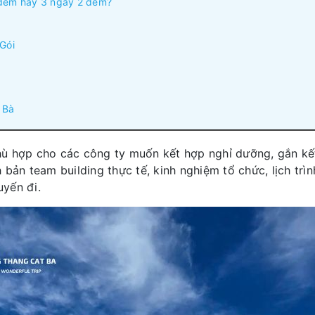
 đêm hay 3 ngày 2 đêm?
Gói
 Bà
ù hợp cho các công ty muốn kết hợp nghỉ dưỡng, gắn kết đ
 bản team building thực tế, kinh nghiệm tổ chức, lịch trì
yến đi.