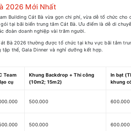
Bà 2026 Mới Nhất
am Building Cát Bà vừa gọn chi phí, vừa dễ tổ chức cho 
gói tại bãi biển trung tâm Cát Bà. Ưu điểm là dễ di chuy
ác đoàn doanh nghiệp vài trăm người.
Cát Bà 2026 thường được tổ chức tại khu vực bãi tắm trun
 tập thể, Gala Dinner và nghỉ dưỡng kết hợp.
6
C Team
Khung Backdrop + Thi công
In bạt (
đạo cụ
(10m2; 15m2)
khung cố
000.000
500.000
600.000
500.000
500.000
600.000