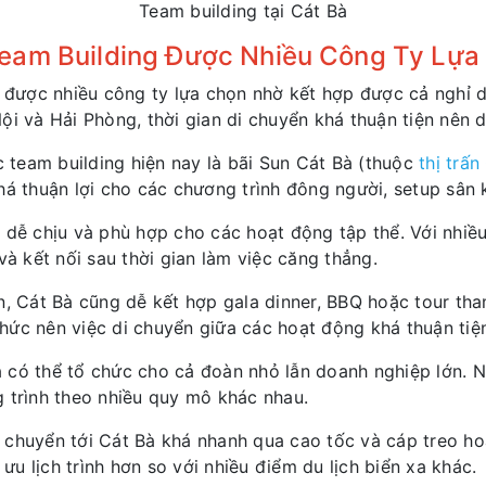
Team building tại Cát Bà
Team Building Được Nhiều Công Ty Lựa
được nhiều công ty lựa chọn nhờ kết hợp được cả nghỉ d
ội và Hải Phòng, thời gian di chuyển khá thuận tiện nên 
team building hiện nay là bãi Sun Cát Bà (thuộc
thị trấn
há thuận lợi cho các chương trình đông người, setup sân 
 dễ chịu và phù hợp cho các hoạt động tập thể. Với nhiề
và kết nối sau thời gian làm việc căng thẳng.
n, Cát Bà cũng dễ kết hợp gala dinner, BBQ hoặc tour tham
hức nên việc di chuyển giữa các hoạt động khá thuận tiệ
 có thể tổ chức cho cả đoàn nhỏ lẫn doanh nghiệp lớn. 
g trình theo nhiều quy mô khác nhau.
 chuyển tới Cát Bà khá nhanh qua cao tốc và cáp treo ho
 ưu lịch trình hơn so với nhiều điểm du lịch biển xa khác.