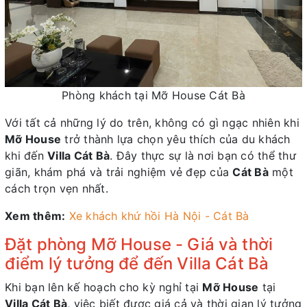
Phòng khách tại Mỡ House Cát Bà
Với tất cả những lý do trên, không có gì ngạc nhiên khi
Mỡ House
trở thành lựa chọn yêu thích của du khách
khi đến
Villa Cát Bà
. Đây thực sự là nơi bạn có thể thư
giãn, khám phá và trải nghiệm vẻ đẹp của
Cát Bà
một
cách trọn vẹn nhất.
Xem thêm:
Xe khách khứ hồi Hà Nội - Cát Bà
Đặt phòng Mỡ House - Giá và thời
điểm lý tưởng để đến Villa Cát Bà
Khi bạn lên kế hoạch cho kỳ nghỉ tại
Mỡ House
tại
Villa Cát Bà
, việc biết được giá cả và thời gian lý tưởng