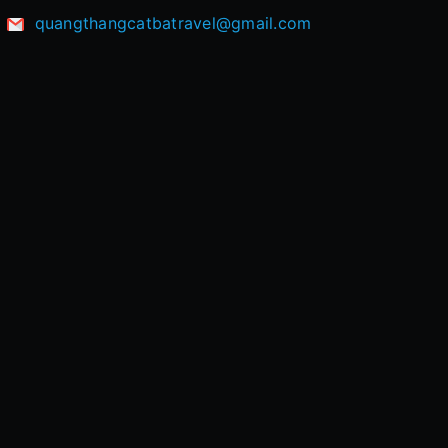
quangthangcatbatravel@gmail.com