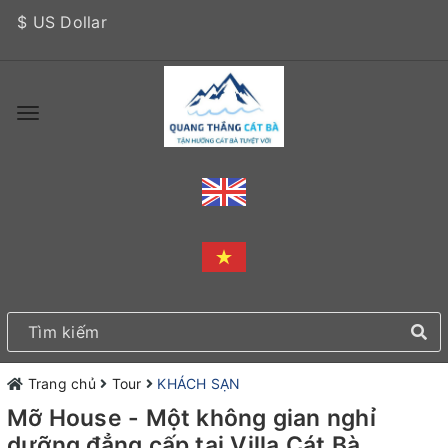
$ US Dollar
Trang chủ
Tour
KHÁCH SẠN
Mỡ House - Một không gian nghỉ
dưỡng đẳng cấp tại Villa Cát Bà