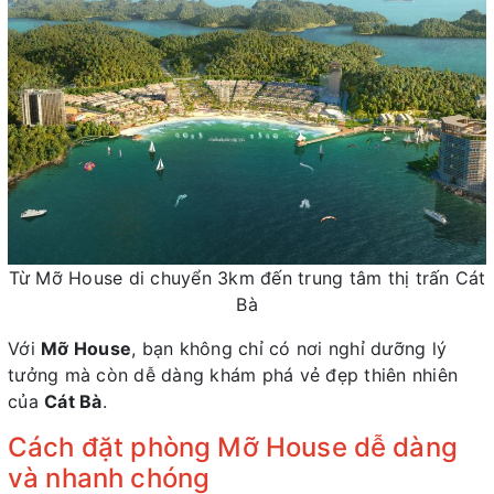
Từ Mỡ House di chuyển 3km đến trung tâm thị trấn Cát
Bà
Với
Mỡ House
, bạn không chỉ có nơi nghỉ dưỡng lý
tưởng mà còn dễ dàng khám phá vẻ đẹp thiên nhiên
của
Cát Bà
.
Cách đặt phòng Mỡ House dễ dàng
và nhanh chóng