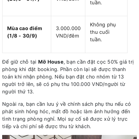
tuần.
Không phụ
Mùa cao điểm
3.000.000
thu cuối
(1/8 - 30/9)
VND/đêm
tuần.
Để giữ chỗ tại
Mỡ House
, bạn cần đặt cọc 50% giá trị
phòng khi đặt booking. Phần còn lại sẽ được thanh
toán khi nhận phòng. Nếu bạn đặt cho nhóm từ 13
người trở lên, sẽ có phụ thu 100.000 VND/người từ
người thứ 13.
Ngoài ra, bạn cần lưu ý về chính sách phụ thu nếu có
phát sinh hỏng hóc, mất đồ hoặc làm ảnh hưởng đến
tình trạng phòng nghỉ. Mọi sự cố sẽ được xử lý trực
tiếp và chi phí sẽ được thu từ khách.