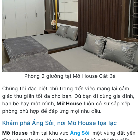
Phòng 2 giường tại Mỡ House Cát Bà
Chúng tôi đặc biệt chú trọng đến việc mang lại cảm
giác thư giãn tối đa cho bạn. Dù bạn đi cùng gia đình,
bạn bè hay một mình,
Mỡ House
luôn có sự sắp xếp
phòng phù hợp để đáp ứng mọi nhu cầu.
Khám phá Áng Sỏi, nơi Mỡ House tọa lạc
Mỡ House
nằm tại khu vực
Áng Sỏi
, một vùng đất yên