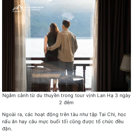
Ngắm cảnh từ du thuyền trong tour vịnh Lan Hạ 3 ngày
2 đêm
Ngoài ra, các hoạt động trên tàu như tập Tai Chi, học
nấu ăn hay câu mực buổi tối cũng được tổ chức đều
đặn.