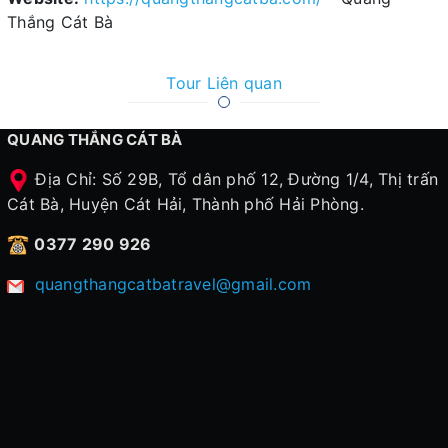
Thắng Cát Bà
Tour Liên quan
QUANG THẮNG CÁT BÀ
Địa Chỉ: Số 29B, Tổ dân phố 12, Đường 1/4, Thị trấn
Cát Bà, Huyện Cát Hải, Thành phố Hải Phòng.
0377 290 926
quangthangcatbatravel@gmail.com