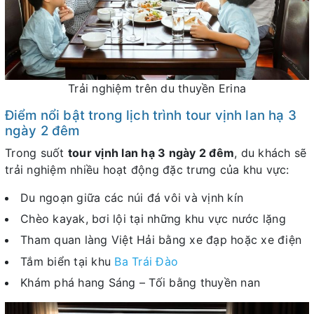
Trải nghiệm trên du thuyền Erina
Điểm nổi bật trong lịch trình tour vịnh lan hạ 3
ngày 2 đêm
Trong suốt
tour vịnh lan hạ 3 ngày 2 đêm
, du khách sẽ
trải nghiệm nhiều hoạt động đặc trưng của khu vực:
Du ngoạn giữa các núi đá vôi và vịnh kín
Chèo kayak, bơi lội tại những khu vực nước lặng
Tham quan làng Việt Hải bằng xe đạp hoặc xe điện
Tắm biển tại khu
Ba Trái Đào
Khám phá hang Sáng – Tối bằng thuyền nan