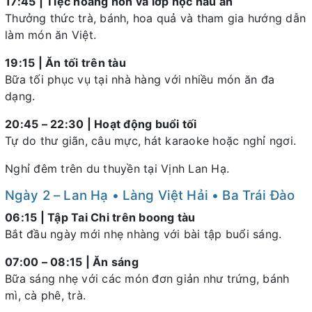
17:45 | Tiệc hoàng hôn và lớp học nấu ăn
Thưởng thức trà, bánh, hoa quả và tham gia hướng dẫn
làm món ăn Việt.
19:15 | Ăn tối trên tàu
Bữa tối phục vụ tại nhà hàng với nhiều món ăn đa
dạng.
20:45 – 22:30 | Hoạt động buổi tối
Tự do thư giãn, câu mực, hát karaoke hoặc nghỉ ngơi.
Nghỉ đêm trên du thuyền tại Vịnh Lan Hạ.
Ngày 2 – Lan Hạ • Làng Việt Hải • Ba Trái Đào
06:15 | Tập Tai Chi trên boong tàu
Bắt đầu ngày mới nhẹ nhàng với bài tập buổi sáng.
07:00 – 08:15 | Ăn sáng
Bữa sáng nhẹ với các món đơn giản như trứng, bánh
mì, cà phê, trà.