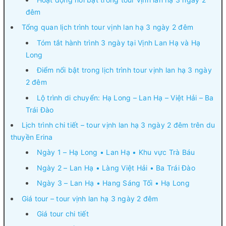
đêm
Tổng quan lịch trình tour vịnh lan hạ 3 ngày 2 đêm
Tóm tắt hành trình 3 ngày tại Vịnh Lan Hạ và Hạ
Long
Điểm nổi bật trong lịch trình tour vịnh lan hạ 3 ngày
2 đêm
Lộ trình di chuyển: Hạ Long – Lan Hạ – Việt Hải – Ba
Trái Đào
Lịch trình chi tiết – tour vịnh lan hạ 3 ngày 2 đêm trên du
thuyền Erina
Ngày 1 – Hạ Long • Lan Hạ • Khu vực Trà Báu
Ngày 2 – Lan Hạ • Làng Việt Hải • Ba Trái Đào
Ngày 3 – Lan Hạ • Hang Sáng Tối • Hạ Long
Giá tour – tour vịnh lan hạ 3 ngày 2 đêm
Giá tour chi tiết