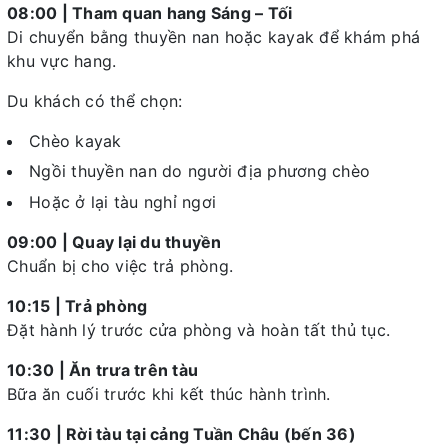
08:00 | Tham quan hang Sáng – Tối
Di chuyển bằng thuyền nan hoặc kayak để khám phá
khu vực hang.
Du khách có thể chọn:
Chèo kayak
Ngồi thuyền nan do người địa phương chèo
Hoặc ở lại tàu nghỉ ngơi
09:00 | Quay lại du thuyền
Chuẩn bị cho việc trả phòng.
10:15 | Trả phòng
Đặt hành lý trước cửa phòng và hoàn tất thủ tục.
10:30 | Ăn trưa trên tàu
Bữa ăn cuối trước khi kết thúc hành trình.
11:30 | Rời tàu tại cảng Tuần Châu (bến 36)