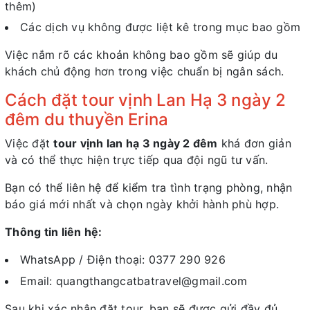
thêm)
Các dịch vụ không được liệt kê trong mục bao gồm
Việc nắm rõ các khoản không bao gồm sẽ giúp du
khách chủ động hơn trong việc chuẩn bị ngân sách.
Cách đặt tour vịnh Lan Hạ 3 ngày 2
đêm du thuyền Erina
Việc đặt
tour vịnh lan hạ 3 ngày 2 đêm
khá đơn giản
và có thể thực hiện trực tiếp qua đội ngũ tư vấn.
Bạn có thể liên hệ để kiểm tra tình trạng phòng, nhận
báo giá mới nhất và chọn ngày khởi hành phù hợp.
Thông tin liên hệ:
WhatsApp / Điện thoại: 0377 290 926
Email: quangthangcatbatravel@gmail.com
Sau khi xác nhận đặt tour, bạn sẽ được gửi đầy đủ