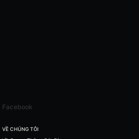
Facebook
VỀ CHÚNG TÔI