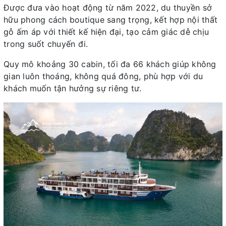
Được đưa vào hoạt động từ năm 2022, du thuyền sở
hữu phong cách boutique sang trọng, kết hợp nội thất
gỗ ấm áp với thiết kế hiện đại, tạo cảm giác dễ chịu
trong suốt chuyến đi.
Quy mô khoảng 30 cabin, tối đa 66 khách giúp không
gian luôn thoáng, không quá đông, phù hợp với du
khách muốn tận hưởng sự riêng tư.