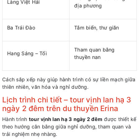
Làng Việt Hải
địa phương
Ba Trái Đào
Tắm biển, thư giãn
Tham quan bằng
Hang Sáng – Tối
thuyền nan
Cách sắp xếp này giúp hành trình có sự liền mạch giữa
thiên nhiên, văn hóa và nghỉ dưỡng.
Lịch trình chi tiết – tour vịnh lan hạ 3
ngày 2 đêm trên du thuyền Erina
Hành trình
tour vịnh lan hạ 3 ngày 2 đêm
được thiết kế
theo hướng cân bằng giữa nghỉ dưỡng, tham quan và
trải nghiệm nhẹ nhàng.