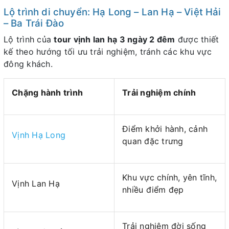
Lộ trình di chuyển: Hạ Long – Lan Hạ – Việt Hải
– Ba Trái Đào
Lộ trình của
tour vịnh lan hạ 3 ngày 2 đêm
được thiết
kế theo hướng tối ưu trải nghiệm, tránh các khu vực
đông khách.
Chặng hành trình
Trải nghiệm chính
Điểm khởi hành, cảnh
Vịnh Hạ Long
quan đặc trưng
Khu vực chính, yên tĩnh,
Vịnh Lan Hạ
nhiều điểm đẹp
Trải nghiệm đời sống