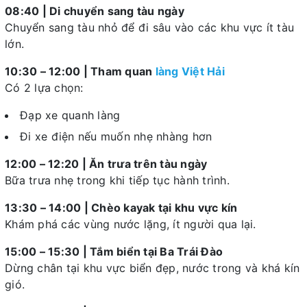
08:40 | Di chuyển sang tàu ngày
Chuyển sang tàu nhỏ để đi sâu vào các khu vực ít tàu
lớn.
10:30 – 12:00 | Tham quan
làng Việt Hải
Có 2 lựa chọn:
Đạp xe quanh làng
Đi xe điện nếu muốn nhẹ nhàng hơn
12:00 – 12:20 | Ăn trưa trên tàu ngày
Bữa trưa nhẹ trong khi tiếp tục hành trình.
13:30 – 14:00 | Chèo kayak tại khu vực kín
Khám phá các vùng nước lặng, ít người qua lại.
15:00 – 15:30 | Tắm biển tại Ba Trái Đào
Dừng chân tại khu vực biển đẹp, nước trong và khá kín
gió.