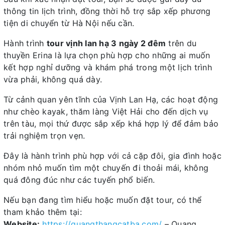
thông tin lịch trình, đồng thời hỗ trợ sắp xếp phương
tiện di chuyển từ Hà Nội nếu cần.
Hành trình
tour vịnh lan hạ 3 ngày 2 đêm
trên du
thuyền Erina là lựa chọn phù hợp cho những ai muốn
kết hợp nghỉ dưỡng và khám phá trong một lịch trình
vừa phải, không quá dày.
Từ cảnh quan yên tĩnh của Vịnh Lan Hạ, các hoạt động
như chèo kayak, thăm làng Việt Hải cho đến dịch vụ
trên tàu, mọi thứ được sắp xếp khá hợp lý để đảm bảo
trải nghiệm trọn vẹn.
Đây là hành trình phù hợp với cả cặp đôi, gia đình hoặc
nhóm nhỏ muốn tìm một chuyến đi thoải mái, không
quá đông đúc như các tuyến phổ biến.
Nếu bạn đang tìm hiểu hoặc muốn đặt tour, có thể
tham khảo thêm tại:
Website:
https://quangthangcatba.com/
– Quang