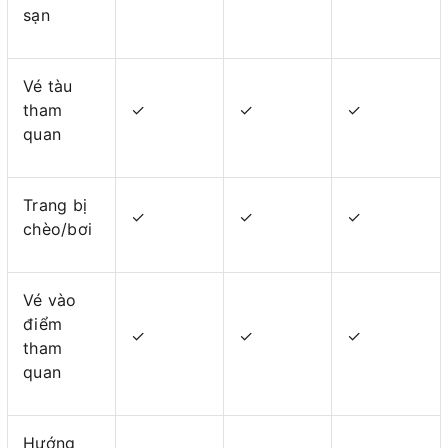
sạn
Vé tàu
tham
✓
✓
✓
quan
Trang bị
✓
✓
✓
chèo/bơi
Vé vào
điểm
✓
✓
✓
tham
quan
Hướng