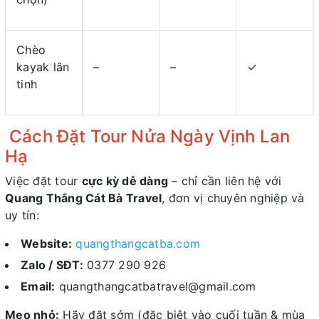
Chèo
kayak lân
–
–
✓
tinh
Cách Đặt Tour Nửa Ngày Vịnh Lan
Hạ
Việc đặt tour
cực kỳ dễ dàng
– chỉ cần liên hệ với
Quang Thắng Cát Bà Travel
, đơn vị chuyên nghiệp và
uy tín:
Website:
quangthangcatba.com
Zalo / SĐT:
0377 290 926
Email:
quangthangcatbatravel@gmail.com
Mẹo nhỏ:
Hãy đặt sớm (đặc biệt vào cuối tuần & mùa