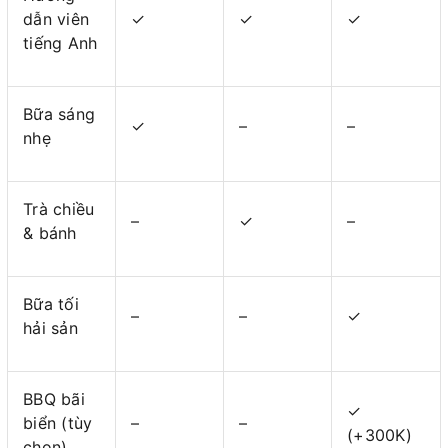
dẫn viên
✓
✓
✓
tiếng Anh
Bữa sáng
✓
–
–
nhẹ
Trà chiều
–
✓
–
& bánh
Bữa tối
–
–
✓
hải sản
BBQ bãi
✓
biển (tùy
–
–
(+300K)
chọn)