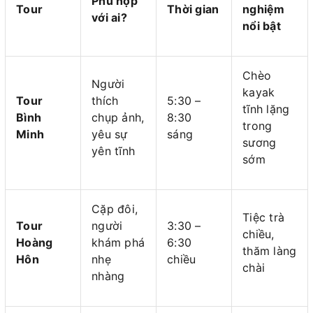
Phù hợp
Tour
Thời gian
nghiệm
với ai?
nổi bật
Chèo
Người
kayak
Tour
thích
5:30 –
tĩnh lặng
Bình
chụp ảnh,
8:30
trong
Minh
yêu sự
sáng
sương
yên tĩnh
sớm
Cặp đôi,
Tiệc trà
Tour
người
3:30 –
chiều,
Hoàng
khám phá
6:30
thăm làng
Hôn
nhẹ
chiều
chài
nhàng