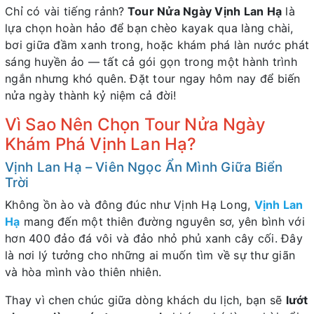
Chỉ có vài tiếng rảnh?
Tour Nửa Ngày Vịnh Lan Hạ
là
lựa chọn hoàn hảo để bạn chèo kayak qua làng chài,
bơi giữa đầm xanh trong, hoặc khám phá làn nước phát
sáng huyền ảo — tất cả gói gọn trong một hành trình
ngắn nhưng khó quên. Đặt tour ngay hôm nay để biến
nửa ngày thành kỷ niệm cả đời!
Vì Sao Nên Chọn Tour Nửa Ngày
Khám Phá Vịnh Lan Hạ?
Vịnh Lan Hạ – Viên Ngọc Ẩn Mình Giữa Biển
Trời
Không ồn ào và đông đúc như Vịnh Hạ Long,
Vịnh Lan
Hạ
mang đến một thiên đường nguyên sơ, yên bình với
hơn 400 đảo đá vôi và đảo nhỏ phủ xanh cây cối. Đây
là nơi lý tưởng cho những ai muốn tìm về sự thư giãn
và hòa mình vào thiên nhiên.
Thay vì chen chúc giữa dòng khách du lịch, bạn sẽ
lướt