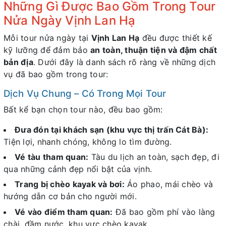
Những Gì Được Bao Gồm Trong Tour
Nửa Ngày Vịnh Lan Hạ
Mỗi tour nửa ngày tại
Vịnh Lan Hạ
đều được thiết kế
kỹ lưỡng để đảm bảo
an toàn, thuận tiện và đậm chất
bản địa
. Dưới đây là danh sách rõ ràng về những dịch
vụ đã bao gồm trong tour:
Dịch Vụ Chung – Có Trong Mọi Tour
Bất kể bạn chọn tour nào, đều bao gồm:
Đưa đón tại khách sạn (khu vực thị trấn Cát Bà):
Tiện lợi, nhanh chóng, không lo tìm đường.
Vé tàu tham quan:
Tàu du lịch an toàn, sạch đẹp, đi
qua những cảnh đẹp nổi bật của vịnh.
Trang bị chèo kayak và bơi:
Áo phao, mái chèo và
hướng dẫn cơ bản cho người mới.
Vé vào điểm tham quan:
Đã bao gồm phí vào làng
chài, đầm nước, khu vực chèo kayak.