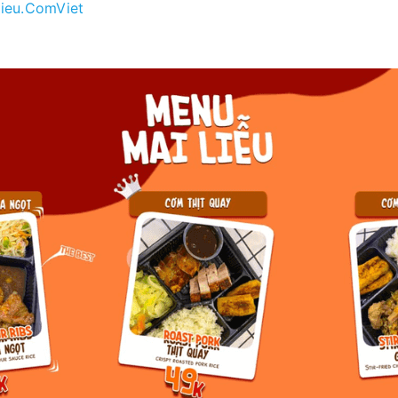
ieu.ComViet