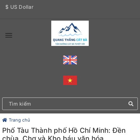
$ US Dollar
Trang chủ
Phố Tàu Thành phố Hồ Chí Minh: Đền
chùa, Chợ và Kho báu văn hóa