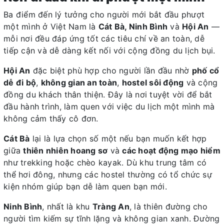
Ba điểm đến lý tưởng cho người mới bắt đầu phượt
một mình ở Việt Nam là
Cát Bà, Ninh Bình
và
Hội An
—
mỗi nơi đều đáp ứng tốt các tiêu chí về an toàn, dễ
tiếp cận và dễ dàng kết nối với cộng đồng du lịch bụi.
Hội An
đặc biệt phù hợp cho người lần đầu nhờ
phố cổ
dễ đi bộ
,
không gian an toàn
,
hostel sôi động
và cộng
đồng du khách thân thiện. Đây là nơi tuyệt vời để bắt
đầu hành trình, làm quen với việc du lịch một mình mà
không cảm thấy cô đơn.
Cát Bà
lại là lựa chọn số một nếu bạn muốn kết hợp
giữa
thiên nhiên hoang sơ
và
các hoạt động mạo hiểm
như trekking hoặc chèo kayak. Dù khu trung tâm có
thể hơi đông, nhưng các hostel thường có tổ chức sự
kiện nhóm giúp bạn dễ làm quen bạn mới.
Ninh Bình
, nhất là khu
Tràng An
, là thiên đường cho
người tìm kiếm sự tĩnh lặng và không gian xanh. Đường