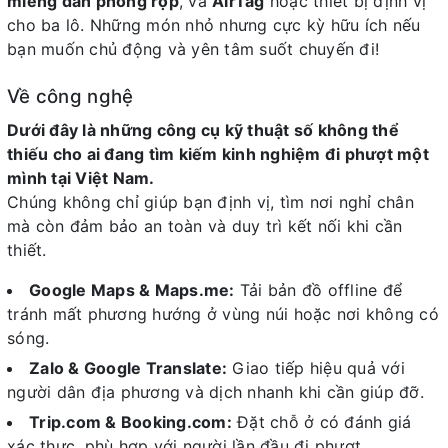
miếng dán phồng rộp
, và
AirTag
hoặc thiết bị định vị
cho ba lô. Những món nhỏ nhưng cực kỳ hữu ích nếu
bạn muốn chủ động và yên tâm suốt chuyến đi!
Về công nghệ
Dưới đây là những công cụ kỹ thuật số không thể
thiếu cho ai đang tìm kiếm kinh nghiệm đi phượt một
mình tại Việt Nam.
Chúng không chỉ giúp bạn định vị, tìm nơi nghỉ chân
mà còn đảm bảo an toàn và duy trì kết nối khi cần
thiết.
Google Maps & Maps.me:
Tải bản đồ offline để
tránh mất phương hướng ở vùng núi hoặc nơi không có
sóng.
Zalo & Google Translate:
Giao tiếp hiệu quả với
người dân địa phương và dịch nhanh khi cần giúp đỡ.
Trip.com & Booking.com:
Đặt chỗ ở có đánh giá
xác thực, phù hợp với người lần đầu đi phượt.