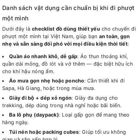
Danh sách vật dụng cần chuẩn bị khi đi phượt
một mình
Dưới đây là
checklist đồ dùng thiết yếu
cho chuyến đi
phượt một mình tại Việt Nam, giúp bạn
an toàn, gọn
nhẹ và sẵn sàng đối phó với mọi điều kiện thời tiết
:
Quần áo nhanh khô, dễ gấp
: Áo thun thoáng khí,
quần dài mỏng, đồ lót và vớ thêm — đặc biệt hữu ích
cho khí hậu nóng ẩm.
Áo mưa gọn nhẹ hoặc poncho
: Cần thiết khi đi
Sapa, Hà Giang, hoặc trong mùa mưa.
Giày đi bộ + dép xỏ ngón
: Giày đa dụng cho
trekking, dép dùng trong nhà nghỉ hoặc bãi biển.
Ba lô phụ (daypack)
: Loại gấp gọn để mang theo
hàng ngày.
Túi nén hoặc packing cubes
: Giúp tối ưu không
gian và sắp xếp hợp lý.