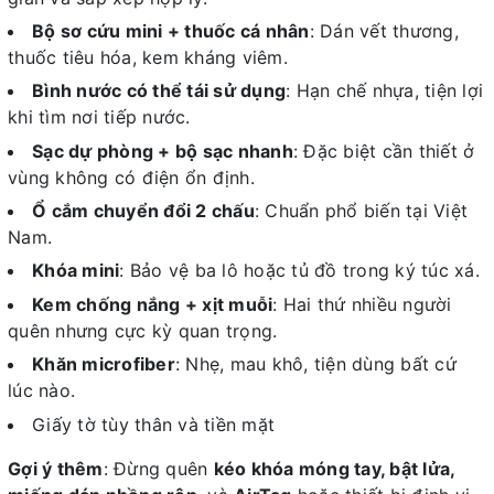
Bộ sơ cứu mini + thuốc cá nhân
: Dán vết thương,
thuốc tiêu hóa, kem kháng viêm.
Bình nước có thể tái sử dụng
: Hạn chế nhựa, tiện lợi
khi tìm nơi tiếp nước.
Sạc dự phòng + bộ sạc nhanh
: Đặc biệt cần thiết ở
vùng không có điện ổn định.
Ổ cắm chuyển đổi 2 chấu
: Chuẩn phổ biến tại Việt
Nam.
Khóa mini
: Bảo vệ ba lô hoặc tủ đồ trong ký túc xá.
Kem chống nắng + xịt muỗi
: Hai thứ nhiều người
quên nhưng cực kỳ quan trọng.
Khăn microfiber
: Nhẹ, mau khô, tiện dùng bất cứ
lúc nào.
Giấy tờ tùy thân và tiền mặt
Gợi ý thêm
: Đừng quên
kéo khóa móng tay, bật lửa,