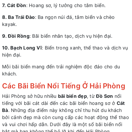
7. Cát Đồn
: Hoang sơ, lý tưởng cho tắm biển.
8. Ba Trái Đào
: Ba ngọn núi đá, tắm biển và chèo
kayak.
9. Đồi Rồng
: Bãi biển nhân tạo, dịch vụ hiện đại.
10. Bạch Long Vĩ
: Biển trong xanh, thể thao và dịch vụ
hiện đại.
Mỗi bãi biển mang đến trải nghiệm độc đáo cho du
khách.
Các Bãi Biển Nổi Tiếng Ở Hải Phòng
Hải Phòng sở hữu nhiều
bãi biển đẹp
, từ
Đồ Sơn
nổi
tiếng với bãi cát dài đến các bãi biển hoang sơ ở
Cát
Bà
. Những địa điểm này không chỉ thu hút du khách
bởi cảnh đẹp mà còn cung cấp các hoạt động thể thao
và vui chơi hấp dẫn. Dưới đây là một số bãi biển nổi
bật mà bạn không thể bỏ lỡ khi đến Hải Phòng.