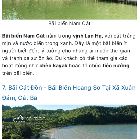
Bãi biển Nam Cát
Bãi biển Nam Cát
nằm trong
vịnh Lan Hạ
, với cát trắng
mịn và nước biển trong xanh. Đây là một bãi biển ít
người biết đến, lý tưởng cho những ai muốn thư giãn
và tránh xa sự ồn ào. Du khách có thể tham gia các
hoạt động như
chèo kayak
hoặc tổ chức
tiệc nướng
trên bãi biển.
7. Bãi Cát Đồn - Bãi Biển Hoang Sơ Tại Xã Xuân
Đám, Cát Bà