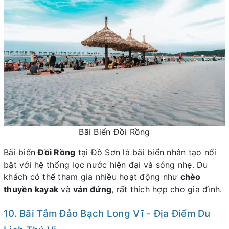
Bãi Biển Đồi Rồng
Bãi biển
Đồi Rồng
tại Đồ Sơn là bãi biển nhân tạo nổi
bật với hệ thống lọc nước hiện đại và sóng nhẹ. Du
khách có thể tham gia nhiều hoạt động như
chèo
thuyền kayak
và
ván đứng
, rất thích hợp cho gia đình.
10. Bãi Tắm Đảo Bạch Long Vĩ - Địa Điểm Du