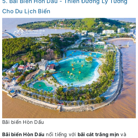
5. Bãi Biển Hòn Dấu - Thiên Đường Lý Tưởng
Cho Du Lịch Biển
Bãi biển Hòn Dấu
Bãi biển Hòn Dấu
nổi tiếng với
bãi cát trắng mịn
và