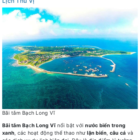
Lịch Thú Vị
Bãi tắm Bạch Long Vĩ
Bãi tắm Bạ
c
h Long Vĩ
nổi bật với
nước biển trong
xanh
, các hoạt động thể thao như
lặn biển
,
câu cá
và