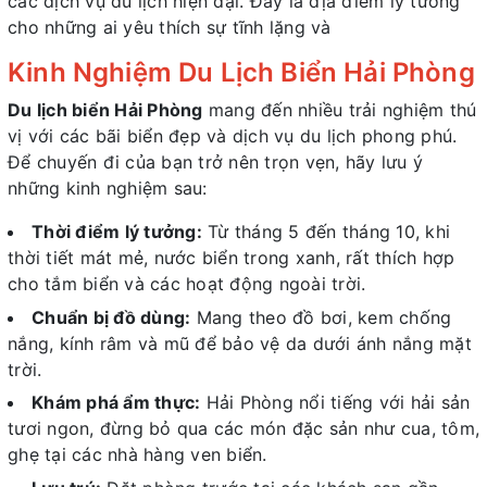
các dịch vụ du lịch hiện đại. Đây là địa điểm lý tưởng
cho những ai yêu thích sự tĩnh lặng và
Kinh Nghiệm Du Lịch Biển Hải Phòng
Du lịch biển Hải Phòng
mang đến nhiều trải nghiệm thú
vị với các bãi biển đẹp và dịch vụ du lịch phong phú.
Để chuyến đi của bạn trở nên trọn vẹn, hãy lưu ý
những kinh nghiệm sau:
Thời điểm lý tưởng:
Từ tháng 5 đến tháng 10, khi
thời tiết mát mẻ, nước biển trong xanh, rất thích hợp
cho tắm biển và các hoạt động ngoài trời.
Chuẩn bị đồ dùng:
Mang theo đồ bơi, kem chống
nắng, kính râm và mũ để bảo vệ da dưới ánh nắng mặt
trời.
Khám phá ẩm thực:
Hải Phòng nổi tiếng với hải sản
tươi ngon, đừng bỏ qua các món đặc sản như cua, tôm,
ghẹ tại các nhà hàng ven biển.