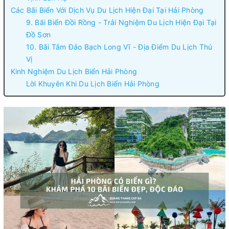
Các Bãi Biển Với Dịch Vụ Du Lịch Hiện Đại Tại Hải Phòng
9. Bãi Biển Đồi Rồng - Trải Nghiệm Du Lịch Hiện Đại Tại
Đồ Sơn
10. Bãi Tắm Đảo Bạch Long Vĩ - Địa Điểm Du Lịch Thú
Vị
Kinh Nghiệm Du Lịch Biển Hải Phòng
Lời Khuyên Khi Du Lịch Biển Hải Phòng