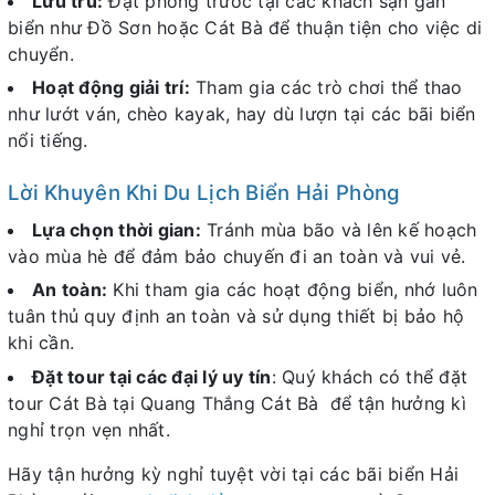
Lưu trú:
Đặt phòng trước tại các khách sạn gần
biển như Đồ Sơn hoặc Cát Bà để thuận tiện cho việc di
chuyển.
Hoạt động giải trí:
Tham gia các trò chơi thể thao
như lướt ván, chèo kayak, hay dù lượn tại các bãi biển
nổi tiếng.
Lời Khuyên Khi Du Lịch Biển Hải Phòng
Lựa chọn thời gian:
Tránh mùa bão và lên kế hoạch
vào mùa hè để đảm bảo chuyến đi an toàn và vui vẻ.
An toàn:
Khi tham gia các hoạt động biển, nhớ luôn
tuân thủ quy định an toàn và sử dụng thiết bị bảo hộ
khi cần.
Đặt tour tại các đại lý uy tín
: Quý khách có thể đặt
tour Cát Bà tại Quang Thắng Cát Bà để tận hưởng kì
nghỉ trọn vẹn nhất.
Hãy tận hưởng kỳ nghỉ tuyệt vời tại các bãi biển Hải