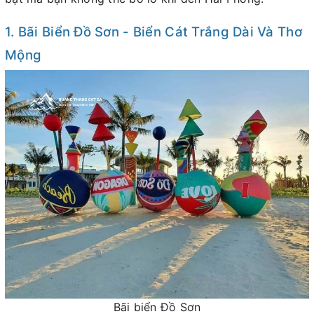
1. Bãi Biển Đồ Sơn - Biển Cát Trắng Dài Và Thơ
Mộng
Bãi biển Đồ Sơn