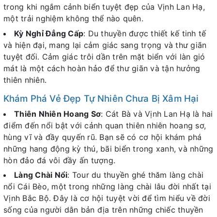
trong khi ngắm cảnh biển tuyệt đẹp của Vịnh Lan Hạ,
một trải nghiệm không thể nào quên.
Kỳ Nghỉ Đẳng Cấp
: Du thuyền được thiết kế tinh tế
và hiện đại, mang lại cảm giác sang trọng và thư giãn
tuyệt đối. Cảm giác trôi dần trên mặt biển với làn gió
mát là một cách hoàn hảo để thư giãn và tận hưởng
thiên nhiên.
Khám Phá Vẻ Đẹp Tự Nhiên Chưa Bị Xâm Hại
Thiên Nhiên Hoang Sơ
: Cát Bà và Vịnh Lan Hạ là hai
điểm đến nổi bật với cảnh quan thiên nhiên hoang sơ,
hùng vĩ và đầy quyến rũ. Bạn sẽ có cơ hội khám phá
những hang động kỳ thú, bãi biển trong xanh, và những
hòn đảo đá vôi đầy ấn tượng.
Làng Chài Nổi
: Tour du thuyền ghé thăm làng chài
nổi Cái Bèo, một trong những làng chài lâu đời nhất tại
Vịnh Bắc Bộ. Đây là cơ hội tuyệt vời để tìm hiểu về đời
sống của người dân bản địa trên những chiếc thuyền