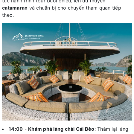
tục hành trình tour buổi chiều, lên du thuyền
catamaran
và chuẩn bị cho chuyến tham quan tiếp
theo.
14:00
-
Khám phá làng chài Cái Bèo
: Thăm lại làng