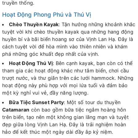
truyền thống.
Hoạt Động Phong Phú và Thú Vị
Chèo Thuyền Kayak
: Tận hưởng những khoảnh khắc
tuyệt vời khi chèo thuyền kayak qua những hang động
huyền bí và bãi biển hoang sơ của Vịnh Lan Hạ. Đây là
cách tuyệt vời để hòa mình vào thiên nhiên và khám
phá những góc khuất đẹp nhất của vịnh.
Hoạt Động Thú Vị
: Bên cạnh kayak, bạn còn có thể
tham gia các hoạt động khác như tắm biển, chơi cầu
trượt nước, và thư giãn trên các lưới hammock. Những
hoạt động này phù hợp với mọi lứa tuổi và đảm bảo
một kỳ nghỉ vui vẻ, đầy năng lượng.
Bữa Tiệc Sunset Party
: Một số tour du thuyền
Catamaran
còn bao gồm bữa tiệc ngắm hoàng hôn
trên biển, tạo nên một không gian lãng mạn và tuyệt
đẹp giữa lòng Vịnh Lan Hạ. Đây là trải nghiệm hoàn
hảo để kết thúc một ngày dài đầy ắp kỷ niệm.