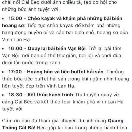
chài nổi Cái Bèo dưới ánh chiều tà, tạo cơ hội cho
những bức ảnh tuyệt vời.
15:00
-
Chèo kayak và khám phá những bãi biển
hoang sơ
: Tiếp tục chèo kayak để khám phá những
hang động huyền bí và các bãi biển nhỏ, hoang sơ của
Vịnh Lan Hạ.
16:00
-
Quay lại bãi biển Vạn Bội
: Trở lại bãi tắm
Vạn Bội, nơi bạn có thể thư giãn, bơi lội và chơi đùa
dưới làn nước trong xanh.
17:00
-
Hoàng hôn và tiệc buffet hải sản
: Thưởng
thức bữa tiệc buffet hải sản trong khi ngắm nhìn hoàng
hôn tuyệt đẹp trên Vịnh Lan Hạ.
18:30
-
Kết thúc hành trình
: Du thuyền quay về
cảng Cái Bèo và kết thúc tour khám phá vịnh Lan Hạ
tuyệt vời.
Cảm ơn bạn đã tham gia chuyến du lịch cùng
Quang
Thắng Cát Bà
! Hẹn gặp lại bạn trong những hành trình