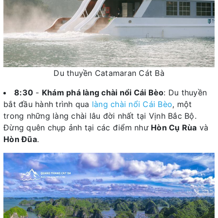
Du thuyền Catamaran Cát Bà
8:30
-
Khám phá làng chài nổi Cái Bèo
: Du thuyền
bắt đầu hành trình qua
làng chài nổi Cái Bèo
, một
trong những làng chài lâu đời nhất tại Vịnh Bắc Bộ.
Đừng quên chụp ảnh tại các điểm như
Hòn Cụ Rùa
và
Hòn Đũa
.