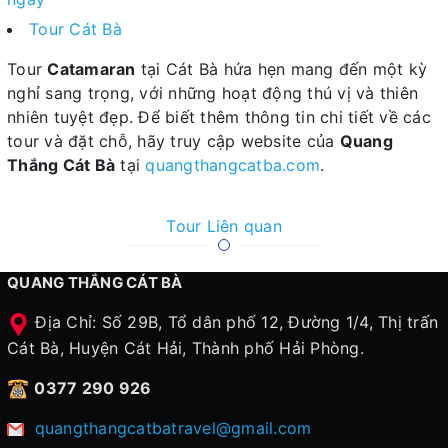
Tour Cát Bà
Tour
Catamaran
tại Cát Bà hứa hẹn mang đến một kỳ
nghỉ sang trọng, với những hoạt động thú vị và thiên
nhiên tuyệt đẹp. Để biết thêm thông tin chi tiết về các
tour và đặt chỗ, hãy truy cập website của
Quang
Thắng Cát Bà
tại
quangthangcatba.com
.
Tour Liên quan
QUANG THẮNG CÁT BÀ
Địa Chỉ: Số 29B, Tổ dân phố 12, Đường 1/4, Thị trấn
Cát Bà, Huyện Cát Hải, Thành phố Hải Phòng.
0377 290 926
quangthangcatbatravel@gmail.com