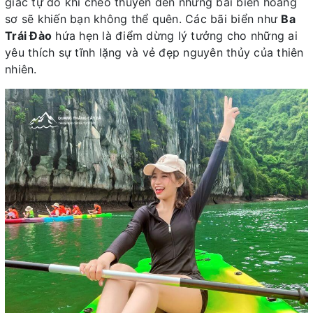
giác tự do khi chèo thuyền đến những bãi biển hoang
sơ sẽ khiến bạn không thể quên. Các bãi biển như
Ba
Trái Đào
hứa hẹn là điểm dừng lý tưởng cho những ai
yêu thích sự tĩnh lặng và vẻ đẹp nguyên thủy của thiên
nhiên.