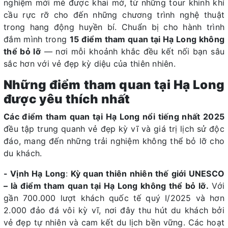
nghiệm mới mẻ được khai mở, từ những tour khinh khí
cầu rực rỡ cho đến những chương trình nghệ thuật
trong hang động huyền bí. Chuẩn bị cho hành trình
đắm mình trong
15 điểm tham quan tại Hạ Long không
thể bỏ lỡ
— nơi mỗi khoảnh khắc đều kết nối bạn sâu
sắc hơn với vẻ đẹp kỳ diệu của thiên nhiên.
Những điểm tham quan tại Hạ Long
được yêu thích nhất
Các điểm tham quan tại Hạ Long nổi tiếng nhất 2025
đều tập trung quanh vẻ đẹp kỳ vĩ và giá trị lịch sử độc
đáo, mang đến những trải nghiệm không thể bỏ lỡ cho
du khách.
- Vịnh Hạ Long
:
Kỳ quan thiên nhiên thế giới UNESCO
– là điểm tham quan tại Hạ Long không thể bỏ lỡ.
Với
gần 700.000 lượt khách quốc tế quý I/2025 và hơn
2.000 đảo đá vôi kỳ vĩ, nơi đây thu hút du khách bởi
vẻ đẹp tự nhiên và cam kết du lịch bền vững. Các hoạt