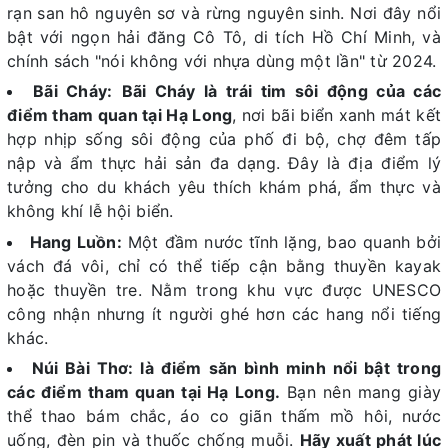
rạn san hô nguyên sơ và rừng nguyên sinh. Nơi đây nổi
bật với ngọn hải đăng Cô Tô, di tích Hồ Chí Minh, và
chính sách "nói không với nhựa dùng một lần" từ 2024.
Bãi Cháy:
Bãi Cháy là trái tim sôi động của các
điểm tham quan tại Hạ Long
, nơi bãi biển xanh mát kết
hợp nhịp sống sôi động của phố đi bộ, chợ đêm tấp
nập và ẩm thực hải sản đa dạng. Đây là địa điểm lý
tưởng cho du khách yêu thích khám phá, ẩm thực và
không khí lễ hội biển.
Hang Luồn:
Một đầm nước tĩnh lặng, bao quanh bởi
vách đá vôi, chỉ có thể tiếp cận bằng thuyền kayak
hoặc thuyền tre. Nằm trong khu vực được UNESCO
công nhận nhưng ít người ghé hơn các hang nổi tiếng
khác.
Núi Bài Thơ: là điểm săn bình minh nổi bật trong
các điểm tham quan tại Hạ Long.
Bạn nên mang giày
thể thao bám chắc, áo co giãn thấm mồ hôi, nước
uống, đèn pin và thuốc chống muỗi.
Hãy xuất phát lúc