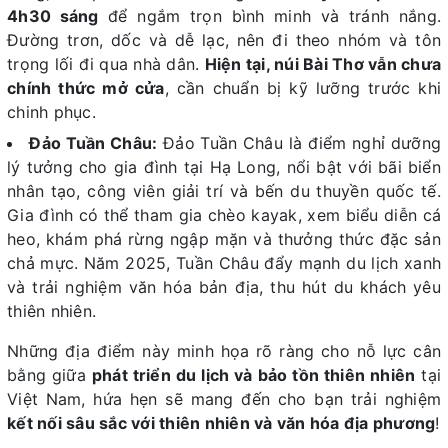
4h30 sáng
để ngắm trọn bình minh và tránh nắng.
Đường trơn, dốc và dễ lạc, nên đi theo nhóm và tôn
trọng lối đi qua nhà dân.
Hiện tại, núi Bài Thơ vẫn chưa
chính thức mở cửa
, cần chuẩn bị kỹ lưỡng trước khi
chinh phục.
Đảo Tuần Châu:
Đảo Tuần Châu là điểm nghỉ dưỡng
lý tưởng cho gia đình tại Hạ Long, nổi bật với bãi biển
nhân tạo, công viên giải trí và bến du thuyền quốc tế.
Gia đình có thể tham gia chèo kayak, xem biểu diễn cá
heo, khám phá rừng ngập mặn và thưởng thức đặc sản
chả mực. Năm 2025, Tuần Châu đẩy mạnh du lịch xanh
và trải nghiệm văn hóa bản địa, thu hút du khách yêu
thiên nhiên.
Những địa điểm này minh họa rõ ràng cho nỗ lực cân
bằng giữa
phát triển du lịch và bảo tồn thiên nhiên
tại
Việt Nam, hứa hẹn sẽ mang đến cho bạn trải nghiệm
kết nối sâu sắc với thiên nhiên và văn hóa địa phương
!