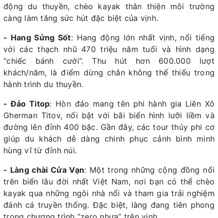
động du thuyền, chèo kayak thân thiện môi trường
càng làm tăng sức hút đặc biệt của vịnh.
- Hang Sửng Sốt
: Hang động lớn nhất vịnh, nổi tiếng
với các thạch nhũ 470 triệu năm tuổi và hình dạng
“chiếc bánh cưới”. Thu hút hơn 600.000 lượt
khách/năm, là điểm dừng chân không thể thiếu trong
hành trình du thuyền.
- Đảo Titop
: Hòn đảo mang tên phi hành gia Liên Xô
Gherman Titov, nổi bật với bãi biển hình lưỡi liềm và
đường lên đỉnh 400 bậc. Gần đây, các tour thủy phi cơ
giúp du khách dễ dàng chinh phục cảnh bình minh
hùng vĩ từ đỉnh núi.
- Làng chài Cửa Vạn
: Một trong những cộng đồng nổi
trên biển lâu đời nhất Việt Nam, nơi bạn có thể chèo
kayak qua những ngôi nhà nổi và tham gia trải nghiệm
đánh cá truyền thống. Đặc biệt, làng đang tiên phong
trong chương trình “zero nhựa” trên vịnh.