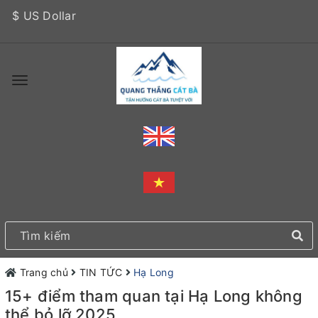
$ US Dollar
Trang chủ
TIN TỨC
Hạ Long
15+ điểm tham quan tại Hạ Long không
thể bỏ lỡ 2025