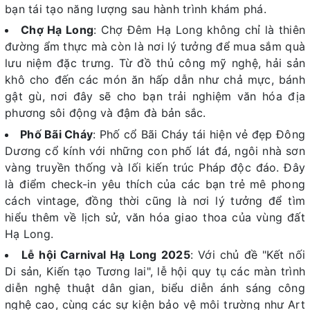
bạn tái tạo năng lượng sau hành trình khám phá.
Chợ Hạ Long
: Chợ Đêm Hạ Long không chỉ là thiên
đường ẩm thực mà còn là nơi lý tưởng để mua sắm quà
lưu niệm đặc trưng. Từ đồ thủ công mỹ nghệ, hải sản
khô cho đến các món ăn hấp dẫn như chả mực, bánh
gật gù, nơi đây sẽ cho bạn trải nghiệm văn hóa địa
phương sôi động và đậm đà bản sắc.
Phố Bãi Cháy
: Phố cổ Bãi Cháy tái hiện vẻ đẹp Đông
Dương cổ kính với những con phố lát đá, ngôi nhà sơn
vàng truyền thống và lối kiến trúc Pháp độc đáo. Đây
là điểm check-in yêu thích của các bạn trẻ mê phong
cách vintage, đồng thời cũng là nơi lý tưởng để tìm
hiểu thêm về lịch sử, văn hóa giao thoa của vùng đất
Hạ Long.
Lễ hội Carnival Hạ Long 2025
: Với chủ đề "Kết nối
Di sản, Kiến tạo Tương lai", lễ hội quy tụ các màn trình
diễn nghệ thuật dân gian, biểu diễn ánh sáng công
nghệ cao, cùng các sự kiện bảo vệ môi trường như Art