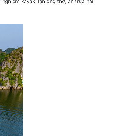
 nghiệm kayak, lặn ống thở, ăn trưa hải