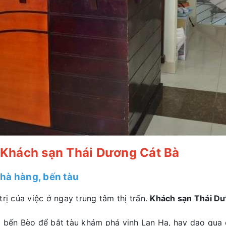
 Khách sạn Thái Dương Cát Bà
nhà hàng, bến tàu
rị của việc ở ngay trung tâm thị trấn.
Khách sạn Thái Dư
a bến Bèo để bắt tàu khám phá vịnh Lan Hạ, hay dạo qua