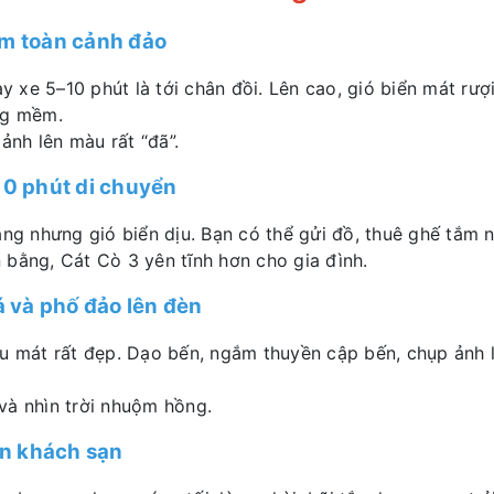
ắm toàn cảnh đảo
ạy xe 5–10 phút là tới chân đồi. Lên cao, gió biển mát rư
ng mềm.
 ảnh lên màu rất “đã”.
 10 phút di chuyển
ắng nhưng gió biển dịu. Bạn có thể gửi đồ, thuê ghế tắm n
 bằng, Cát Cò 3 yên tĩnh hơn cho gia đình.
á và phố đảo lên đèn
u mát rất đẹp. Dạo bến, ngắm thuyền cập bến, chụp ảnh là
và nhìn trời nhuộm hồng.
ần khách sạn