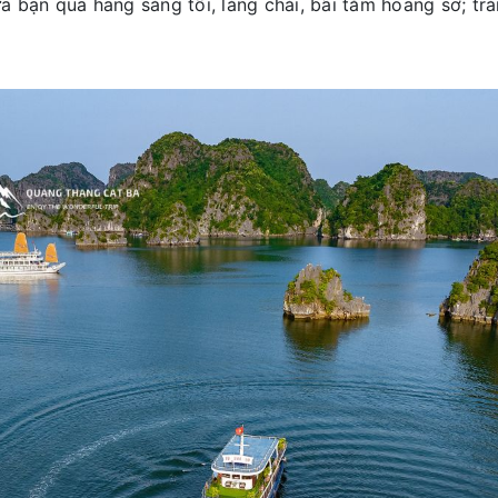
 bạn qua hang sáng tối, làng chài, bãi tắm hoang sơ; trải