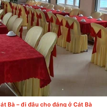
t Bà – đi đâu cho đáng ở Cát Bà