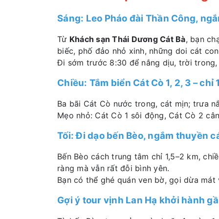
Sáng: Leo Pháo đài Thần Công, ng
Từ
Khách sạn Thái Dương Cát Bà
, bạn ch
biếc, phố đảo nhỏ xinh, những doi cát co
Đi sớm trước 8:30 để nắng dịu, trời trong,
Chiều: Tắm biển Cát Cò 1, 2, 3 – chỉ
Ba bãi Cát Cò nước trong, cát mịn; trưa n
Mẹo nhỏ: Cát Cò 1 sôi động, Cát Cò 2 cân
Tối: Đi dạo bến Bèo, ngắm thuyền c
Bến Bèo cách trung tâm chỉ 1,5–2 km, chiề
ràng mà vẫn rất đỗi bình yên.
Bạn có thể ghé quán ven bờ, gọi dừa mát 
Gợi ý tour vịnh Lan Hạ khởi hành g